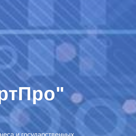
ртПро"
неса и государственных